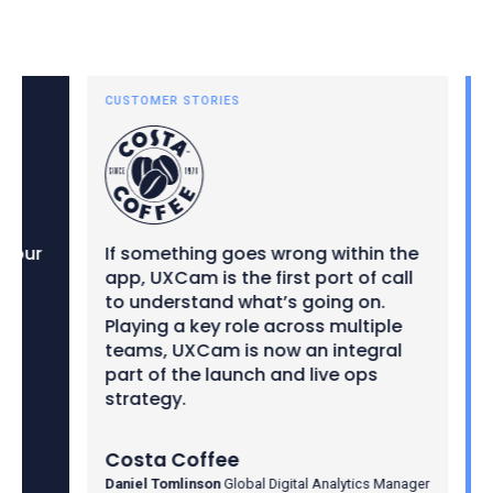
CUSTOMER STORIES
CUS
our
If something goes wrong within the
We 
app, UXCam is the first port of call
dec
to understand what’s going on.
out
Playing a key role across multiple
ins
teams, UXCam is now an integral
we 
part of the launch and live ops
per
strategy.
and
hig
Costa Coffee
Ins
Daniel Tomlinson
Global Digital Analytics Manager